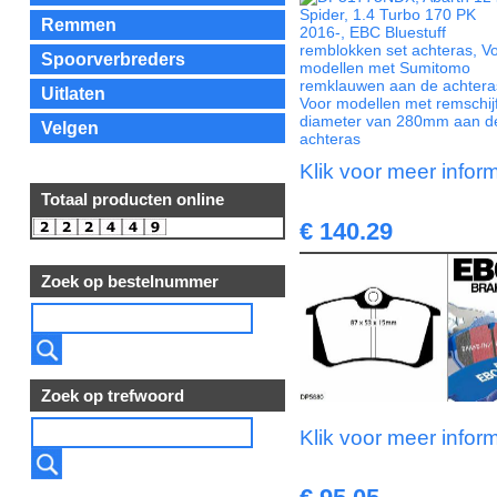
Remmen
Spoorverbreders
Uitlaten
Velgen
Klik voor meer infor
Totaal producten online
€ 140.29
Zoek op bestelnummer
Zoek op trefwoord
Klik voor meer infor