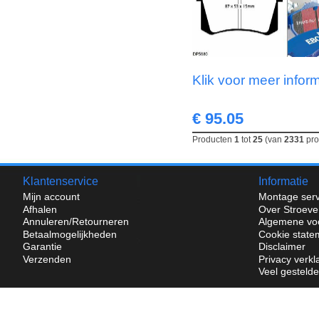
Klik voor meer infor
€ 95.05
Producten
1
tot
25
(van
2331
pro
Klantenservice
Informatie
Mijn account
Montage serv
Afhalen
Over Stroeve
Annuleren/Retourneren
Algemene vo
Betaalmogelijkheden
Cookie state
Garantie
Disclaimer
Verzenden
Privacy verkl
Veel gesteld