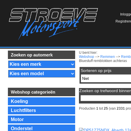
Inlogg
Registrer
U bent hier:
Zoeken op automerk
Webshop
-->
Remmen
-->
Remb
Bluestuff remblokken achteras
Sorteren op prijs
Zoeken op trefwoord binnen 
Webshop categorieën
Koeling
Producten
1
tot
25
(van
2331
pro
Luchtfilters
Motor
Onderstel