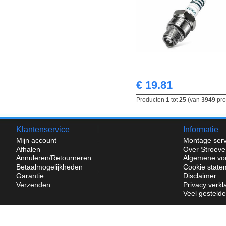
€ 19.81
Producten
1
tot
25
(van
3949
pro
Klantenservice
Informatie
Mijn account
Montage serv
Afhalen
Over Stroeve
Annuleren/Retourneren
Algemene vo
Betaalmogelijkheden
Cookie state
Garantie
Disclaimer
Verzenden
Privacy verkl
Veel gesteld