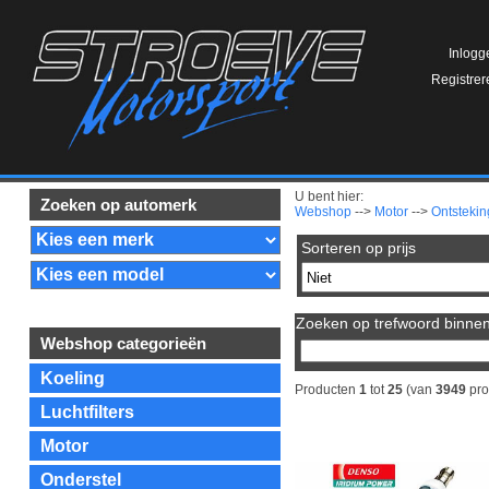
Inlogg
Registrer
U bent hier:
Zoeken op automerk
Webshop
-->
Motor
-->
Ontstekin
Sorteren op prijs
Zoeken op trefwoord binnen 
Webshop categorieën
Koeling
Producten
1
tot
25
(van
3949
pro
Luchtfilters
Motor
Onderstel