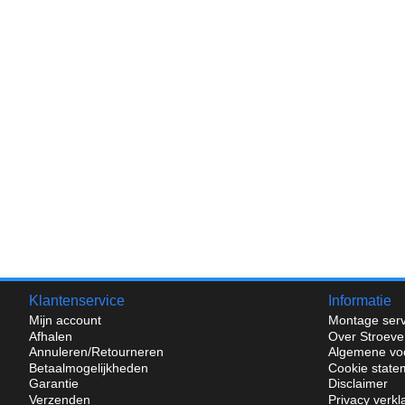
Klantenservice
Informatie
Mijn account
Montage serv
Afhalen
Over Stroeve
Annuleren/Retourneren
Algemene vo
Betaalmogelijkheden
Cookie state
Garantie
Disclaimer
Verzenden
Privacy verkl