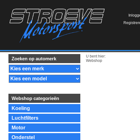
Inlogg
Registrer
U bent hier:
Zoeken op automerk
Webshop
Webshop categorieën
Koeling
Luchtfilters
Motor
Onderstel