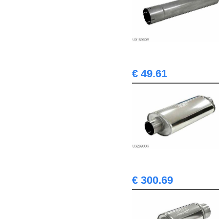
€ 49.61
€ 300.69