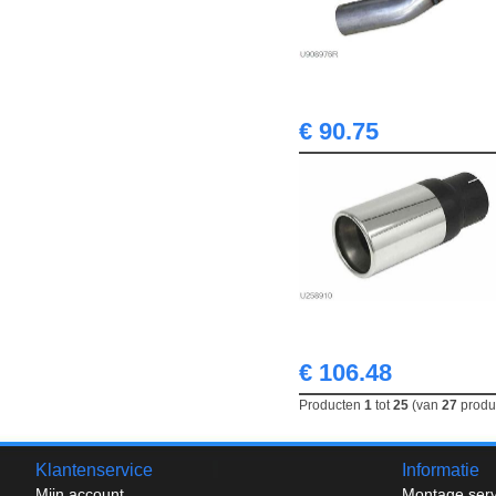
€ 90.75
€ 106.48
Producten
1
tot
25
(van
27
produ
Klantenservice
Informatie
Mijn account
Montage serv