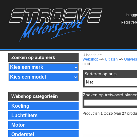
Inlogg
Registrer
U bent hier:
Zoeken op automerk
Webshop
-->
Uitlaten
-->
Univers
mm)
Sorteren op prijs
Zoeken op trefwoord binnen 
Webshop categorieën
Koeling
Producten
1
tot
25
(van
27
produ
Luchtfilters
Motor
Onderstel