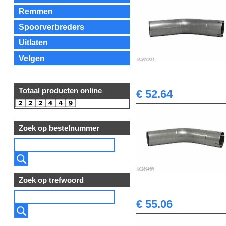
Remmen
Spoorverbreders
Uitlaten
Velgen
Totaal producten online
€ 52.64
Zoek op bestelnummer
Zoek op trefwoord
€ 55.06