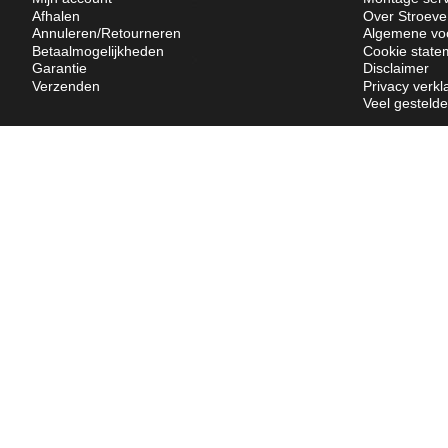
Afhalen
Over Stroeve
Annuleren/Retourneren
Algemene vo
Betaalmogelijkheden
Cookie state
Garantie
Disclaimer
Verzenden
Privacy verkl
Veel gesteld