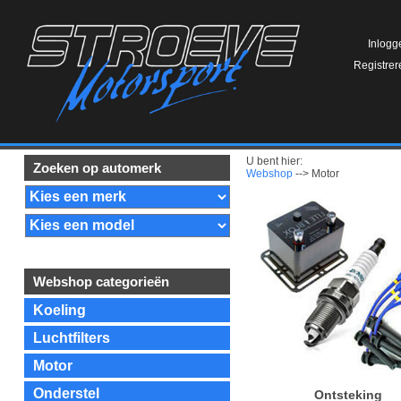
Inlogg
Registrer
U bent hier:
Zoeken op automerk
Webshop
--> Motor
Webshop categorieën
Koeling
Luchtfilters
Motor
Onderstel
Ontsteking