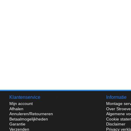
Klantenservice
Informatie
Mijn account
Montage serv
Afhalen
Over Stroeve
Annuleren/Retourneren
Algemene vo
Betaalmogelijkheden
Cookie state
Garantie
Disclaimer
Verzenden
Privacy verkl