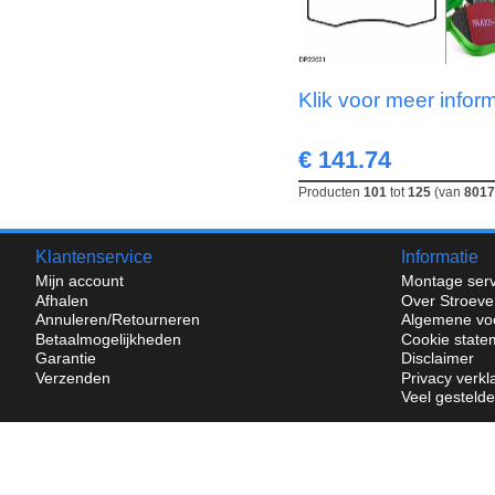
Klik voor meer infor
€ 141.74
Producten
101
tot
125
(van
8017
Klantenservice
Informatie
Mijn account
Montage serv
Afhalen
Over Stroeve
Annuleren/Retourneren
Algemene vo
Betaalmogelijkheden
Cookie state
Garantie
Disclaimer
Verzenden
Privacy verkl
Veel gesteld