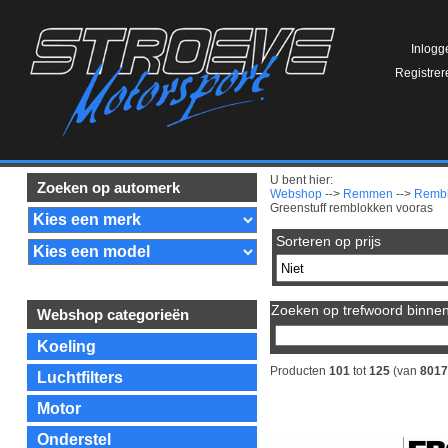
Inlogg
Registrer
U bent hier:
Zoeken op automerk
Webshop
-->
Remmen
-->
Remb
Greenstuff remblokken vooras
Sorteren op prijs
Zoeken op trefwoord binnen 
Webshop categorieën
Koeling
Producten
101
tot
125
(van
8017
Luchtfilters
Motor
Onderstel