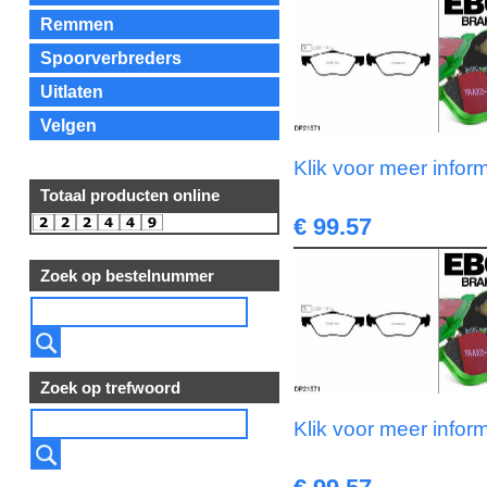
Remmen
Spoorverbreders
Uitlaten
Velgen
Klik voor meer infor
Totaal producten online
€ 99.57
Zoek op bestelnummer
Zoek op trefwoord
Klik voor meer infor