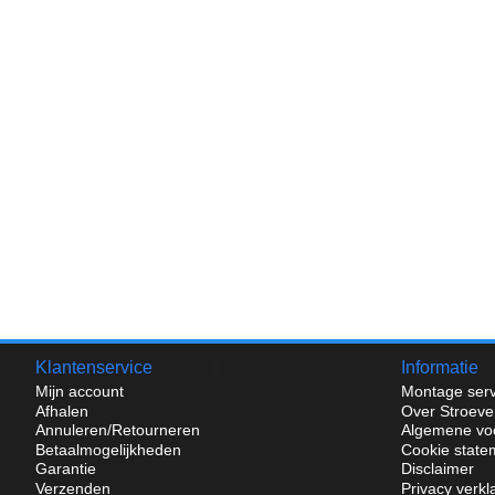
Klantenservice
Informatie
Mijn account
Montage serv
Afhalen
Over Stroeve
Annuleren/Retourneren
Algemene vo
Betaalmogelijkheden
Cookie state
Garantie
Disclaimer
Verzenden
Privacy verkl