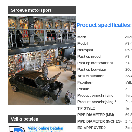
Stroeve motorsport
Product specificaties:
Merk
: Aud
Model
: A3 
Bouwjaar
: 05/
Past op model
: A3
Past op motorvariant
: 2.
Past op bouwjaar
: 20
Artikel nummer
: SS
Fabrikant
: Mill
Positie
: 3
Product omschrijving
: Tur
Product omschrijving 2
: Pol
TIP STYLE
: Tw
PIPE DIAMETER (MM)
: 69
Veilig betalen
PIPE DIAMETER (INCHES)
: 2,7
EC-APPROVED?
: Zon