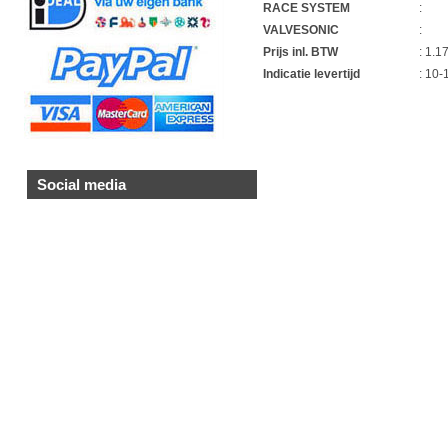
RACE SYSTEM
:
VALVESONIC
:
Prijs inl. BTW
: 1.1
Indicatie levertijd
: 10
1
Social media