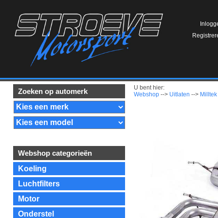
Inlogg
Registrer
U bent hier:
Zoeken op automerk
Webshop
-->
Uitlaten
-->
Milltek
Webshop categorieën
Koeling
Luchtfilters
Motor
Onderstel