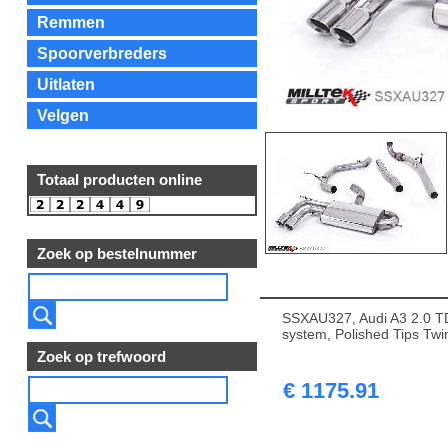
Remmen
Spoorverbreders
Uitlaten
Velgen
Totaal producten online
Zoek op bestelnummer
SSXAU327, Audi A3 2.0 T
system, Polished Tips Tw
Zoek op trefwoord
€ 1175.91