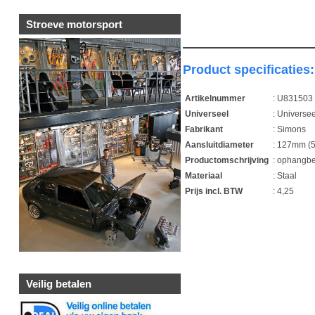
Stroeve motorsport
Product specificaties:
Artikelnummer
: U831503
Universeel
: Universee
Fabrikant
: Simons
Aansluitdiameter
: 127mm (5
Productomschrijving
: ophangb
Materiaal
: Staal
Prijs incl. BTW
: 4,25
1
Veilig betalen