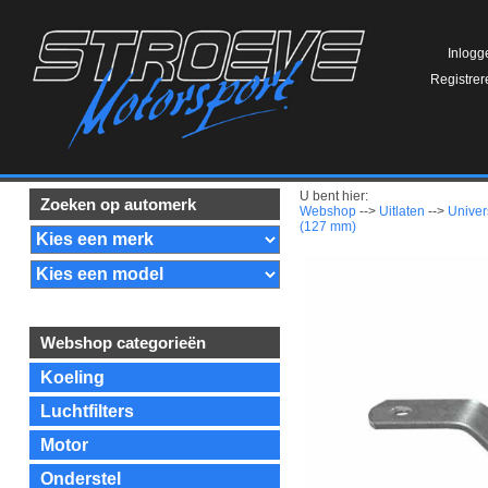
Inlogg
Registrer
U bent hier:
Zoeken op automerk
Webshop
-->
Uitlaten
-->
Univer
(127 mm)
Webshop categorieën
Koeling
Luchtfilters
Motor
Onderstel