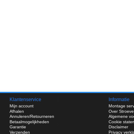
Klantenservice
Informatie
Mijn account
Montage serv
Afhalen
Over Stroeve
Annuleren/Retourneren
Algemene vo
Betaalmogelijkheden
Cookie state
Garantie
Disclaimer
Verzenden
Privacy verkl