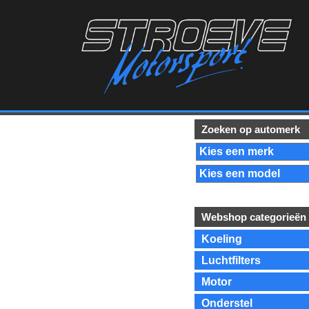
Zoeken op automerk
Webshop categorieën
Koeling
Luchtfilters
Motor
Onderstel