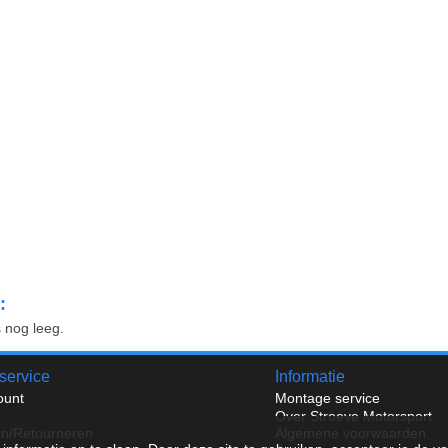
:
 nog leeg.
service
Informatie
ount
Montage service
Over Stroeve Motorsport
en/Retourneren
Algemene voorwaarden