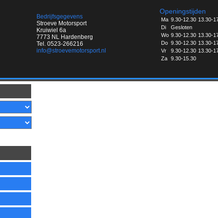
Openingstijden
Bedrijfsgegevens
Ma
9.30-12.30
13.30-1
Stroeve Motorsport
Di
Gesloten
Kruiwiel 6a
Wo
9.30-12.30
13.30-1
7773 NL Hardenberg
Do
9.30-12.30
13.30-1
Tel. 0523-266216
info@stroevemotorsport.nl
Vr
9.30-12.30
13.30-1
Za
9.30-15.30