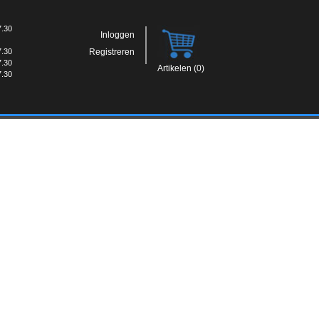
7.30
Inloggen
7.30
Registreren
7.30
Artikelen (0)
7.30