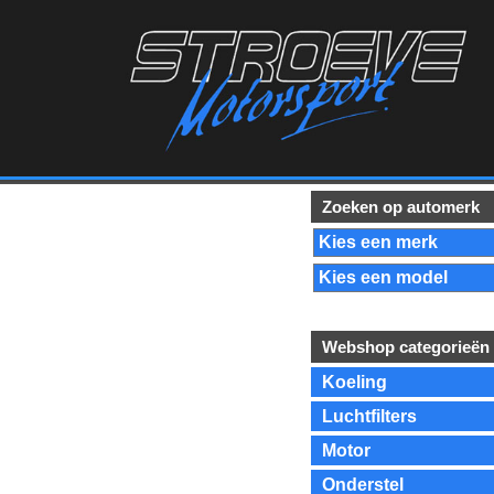
Zoeken op automerk
Webshop categorieën
Koeling
Luchtfilters
Motor
Onderstel