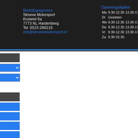
Openingstijden
Bedrijfsgegevens
Ma
9.30-12.30
13.30-1
Stroeve Motorsport
Di
Gesloten
Kruiwiel 6a
Wo
9.30-12.30
13.30-1
7773 NL Hardenberg
Do
9.30-12.30
13.30-1
Tel. 0523-266216
info@stroevemotorsport.nl
Vr
9.30-12.30
13.30-1
Za
9.30-15.30