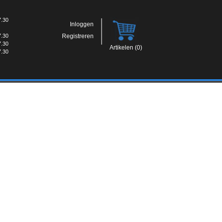
7.30
Inloggen
7.30
Registreren
7.30
Artikelen (0)
7.30