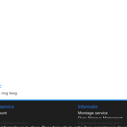
:
 nog leeg.
service
Informatie
ount
Montage service
Over Stroeve Motorsport
en/Retourneren
Algemene voorwaarden