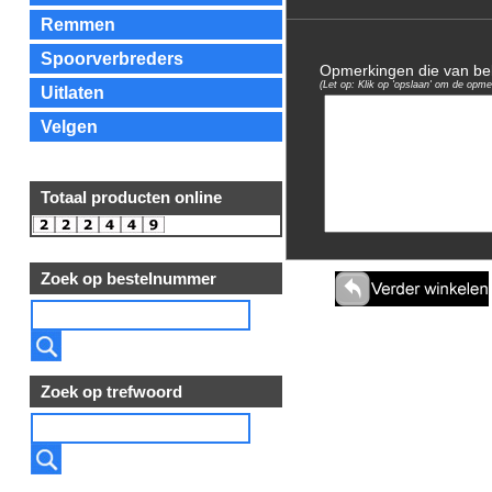
Remmen
Spoorverbreders
Opmerkingen die van bela
(Let op: Klik op 'opslaan' om de opme
Uitlaten
Velgen
Totaal producten online
Zoek op bestelnummer
Zoek op trefwoord