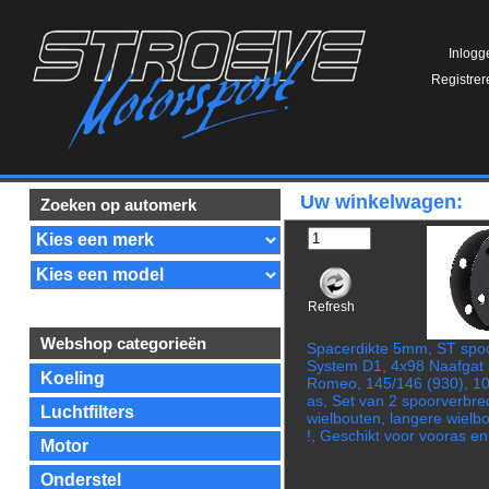
Inlogg
Registrer
Uw winkelwagen:
Zoeken op automerk
Refresh
Webshop categorieën
Spacerdikte 5mm, ST spoo
System D1, 4x98 Naafgat 
Koeling
Romeo, 145/146 (930), 1
as, Set van 2 spoorverbre
Luchtfilters
wielbouten, langere wielbo
!, Geschikt voor vooras e
Motor
Onderstel