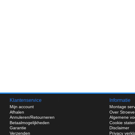
Klantenservice
Informatie
Mijn account
Montage serv
Afhalen
Over Stroeve
Annuleren/Retourneren
Algemene vo
Betaalmogelijkheden
Cookie state
Garantie
Disclaimer
Verzenden
Privacy verkl