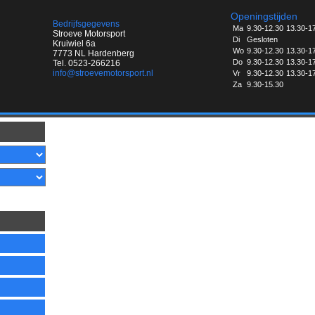
Openingstijden
Bedrijfsgegevens
Ma
9.30-12.30
13.30-1
Stroeve Motorsport
Di
Gesloten
Kruiwiel 6a
Wo
9.30-12.30
13.30-1
7773 NL Hardenberg
Do
9.30-12.30
13.30-1
Tel. 0523-266216
info@stroevemotorsport.nl
Vr
9.30-12.30
13.30-1
Za
9.30-15.30