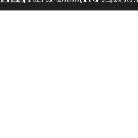
nformatie op te slaan. Door deze site te gebruiken, accepteer je de v
!, Geschikt voor vooras en achteras
T
 belang zijn voor u bestelling:
 de opmerking op te slaan!)
service
Informatie
ount
Montage service
Over Stroeve Motorsport
en/Retourneren
Algemene voorwaarden
gelijkheden
Cookie statement
Disclaimer
en
Privacy verklaring