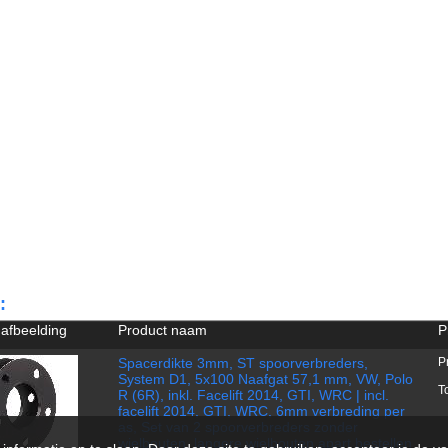
:
 afbeelding
Product naam
P
Spacerdikte 3mm, ST spoorverbreders,
P
System D1, 5x100 Naafgat 57,1 mm, VW, Polo
T
R (6R), inkl. Facelift 2014, GTI, WRC | incl.
facelift 2014, GTI, WRC, 6mm verbreding per
as, Set van 2 spoorverbreders zonder
wielbouten, langere wielbouten apart bestellen