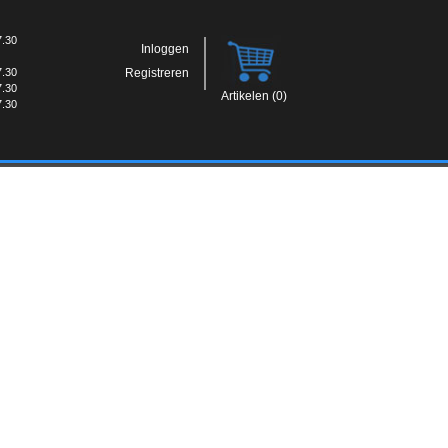
7.30
Inloggen
7.30
Registreren
7.30
Artikelen (0)
7.30