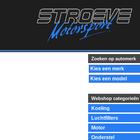
Zoeken op automerk
Webshop categorieën
Koeling
Luchtfilters
Motor
Onderstel