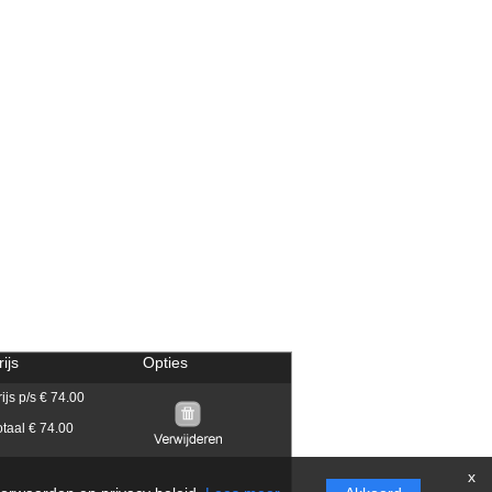
rijs
Opties
rijs p/s € 74.00
otaal € 74.00
x