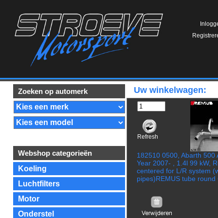
Inlogg
Registrer
Uw winkelwagen:
Zoeken op automerk
Refresh
Webshop categorieën
182510 0500, Abarth 500 A
Year 2007- , 1.4l 99 kW, 
Koeling
centered for L/R system (wi
pipes)REMUS tube round
Luchtfilters
Motor
Onderstel