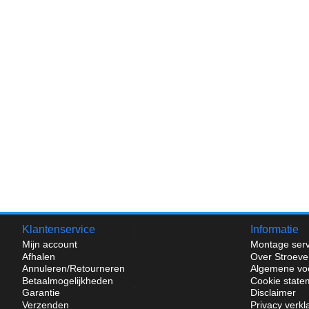
Klantenservice
Informatie
Mijn account
Montage serv
Afhalen
Over Stroeve
Annuleren/Retourneren
Algemene vo
Betaalmogelijkheden
Cookie state
Garantie
Disclaimer
Verzenden
Privacy verkl