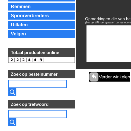
Remmen
Spoorverbreders
Opmerkingen die van bela
(Let op: Klik op 'opslaan' om de opme
Uitlaten
Velgen
Totaal producten online
Zoek op bestelnummer
Zoek op trefwoord