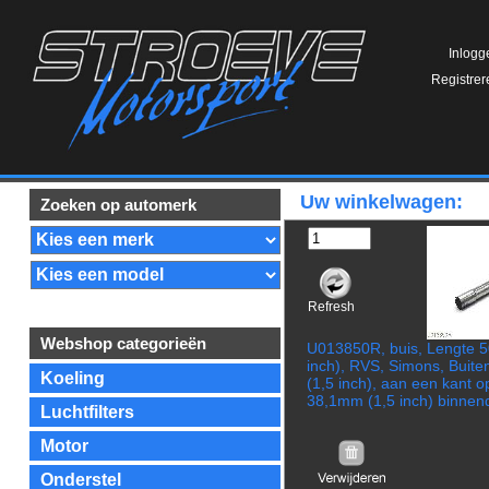
Inlogg
Registrer
Uw winkelwagen:
Zoeken op automerk
Refresh
Webshop categorieën
U013850R, buis, Lengte 
inch), RVS, Simons, Buit
Koeling
(1,5 inch), aan een kant 
38,1mm (1,5 inch) binnen
Luchtfilters
Motor
Onderstel