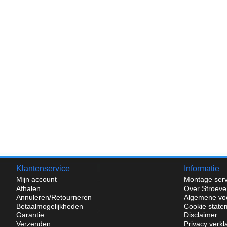
Klantenservice
Informatie
Mijn account
Montage serv
Afhalen
Over Stroeve
Annuleren/Retourneren
Algemene vo
Betaalmogelijkheden
Cookie state
Garantie
Disclaimer
Verzenden
Privacy verkl