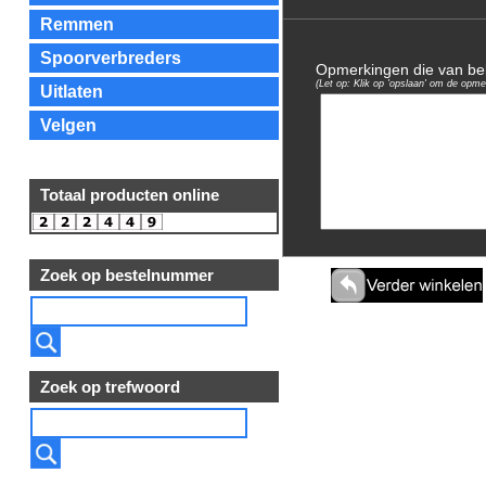
Remmen
Spoorverbreders
Opmerkingen die van bela
(Let op: Klik op 'opslaan' om de opme
Uitlaten
Velgen
Totaal producten online
Zoek op bestelnummer
Zoek op trefwoord