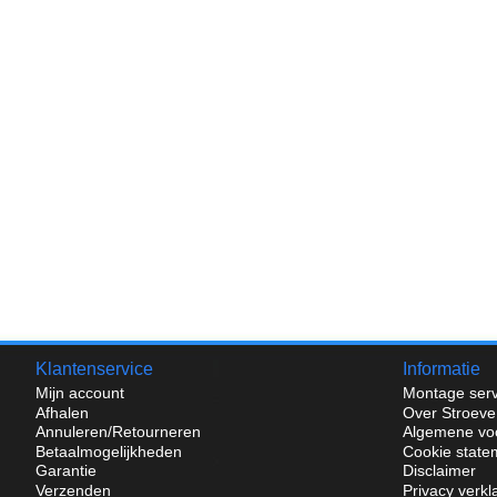
Klantenservice
Informatie
Mijn account
Montage serv
Afhalen
Over Stroeve
Annuleren/Retourneren
Algemene vo
Betaalmogelijkheden
Cookie state
Garantie
Disclaimer
Verzenden
Privacy verkl