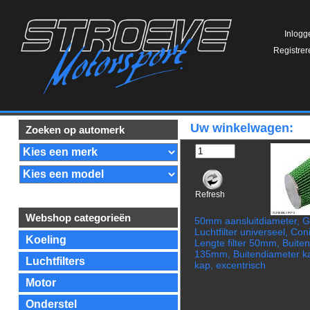
Inlogg
Registrer
Uw winkelwagen:
Zoeken op automerk
Refresh
Webshop categorieën
50mm aansluitdiameter, 
Luchtfilter universeel, Con
Koeling
Lengte filter 50mm, Buite
135mm, Buitendiameter 
Luchtfilters
kap, excentrisch
Motor
Onderstel