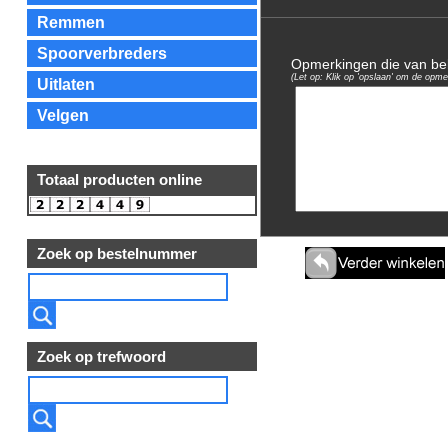
Remmen
Spoorverbreders
Opmerkingen die van bela
(Let op: Klik op 'opslaan' om de opme
Uitlaten
Velgen
Totaal producten online
Zoek op bestelnummer
Zoek op trefwoord