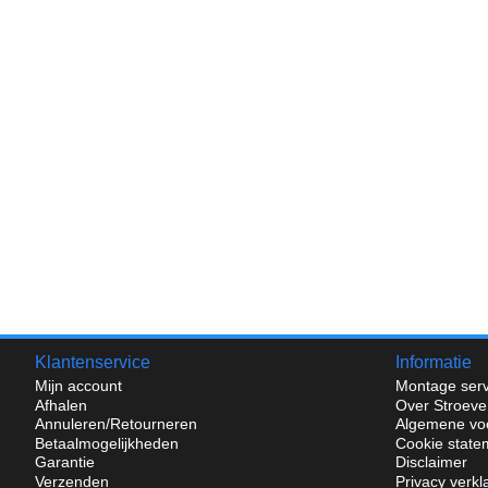
Klantenservice
Informatie
Mijn account
Montage serv
Afhalen
Over Stroeve
Annuleren/Retourneren
Algemene vo
Betaalmogelijkheden
Cookie state
Garantie
Disclaimer
Verzenden
Privacy verkl