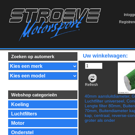
Inlogg
Registrer
Uw winkelwagen:
Zoeken op automerk
Refresh
Webshop categorieën
40mm aansluitdiameter, 
Luchtfilter universeel, Con
Koeling
Lengte filter 80mm, Buite
70mm, Buitendiameter k
Luchtfilters
kap, centraal, reverse-co
groter als onder
Motor
Onderstel