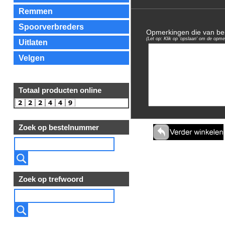
Remmen
Spoorverbreders
Opmerkingen die van bela
(Let op: Klik op 'opslaan' om de opme
Uitlaten
Velgen
Totaal producten online
Zoek op bestelnummer
Zoek op trefwoord