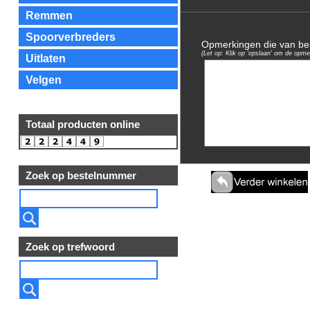
Remmen
Spoorverbreders
Opmerkingen die van bela
(Let op: Klik op 'opslaan' om de opme
Uitlaten
Velgen
Totaal producten online
Zoek op bestelnummer
Zoek op trefwoord