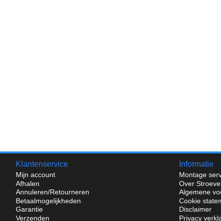
Klantenservice
Informatie
Mijn account
Montage serv
Afhalen
Over Stroeve
Annuleren/Retourneren
Algemene vo
Betaalmogelijkheden
Cookie state
Garantie
Disclaimer
Verzenden
Privacy verkl