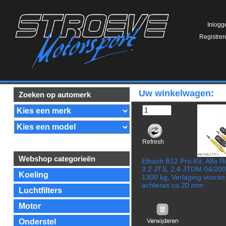
Inlogg
Registrer
Uw winkelwagen:
Zoeken op automerk
Refresh
Webshop categorieën
Eibach B12 Pro-Kit, Alfa
3.2 JTS, 2.4 JTDM 04/200
Koeling
1300 kg, Verlaging vooras
achteras ca 20 mm
Luchtfilters
Motor
Onderstel