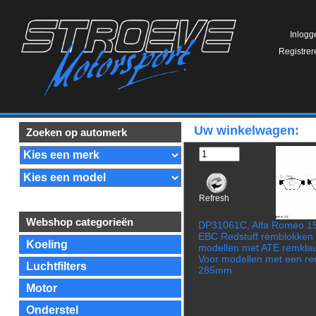
Inlogg
Registrer
Uw winkelwagen:
Zoeken op automerk
Refresh
Webshop categorieën
DP31061C, Alfa Romeo 15
EBC Redstuff remblokken 
Koeling
modellen met ATE remkla
Voor modellen met een re
Luchtfilters
285mm
Motor
Onderstel