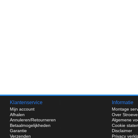
Klantenservice
Informatie
Mijn account
Montage serv
Afhalen
Over Stroeve
Annuleren/Retourneren
Algemene vo
Betaalmogelijkheden
Cookie state
Garantie
Disclaimer
Verzenden
Privacy verkl