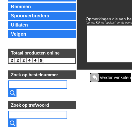
Remmen
Spoorverbreders
Opmerkingen die van bela
(Let op: Klik op 'opslaan' om de opme
Uitlaten
Velgen
Totaal producten online
Zoek op bestelnummer
Zoek op trefwoord