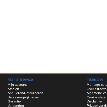
Klantenservice
Informatie
Mijn account
Montage serv
Afhalen
Over Stroeve
Annuleren/Retourneren
Algemene vo
Betaalmogelijkheden
Cookie state
Garantie
Disclaimer
Verzenden
Privacy verkl