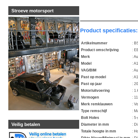
Stroeve motorsport
Product specificaties:
Artikelnummer
: 
Product omschrijving
: E
Merk
: A
Model
: A
VAG/BIM
: A
Past op model
: A
Past op jaar
: 2
Motor/uitvoering
: 1
Vermogen
: 1
Merk remklauwen
: V
Type remschijf
: M
Bolt Holes
: 5
Veilig betalen
Diameter in mm
: D
Totale hoogte in mm
: 
Dikte Nieuw/Minimaal in mm
: D