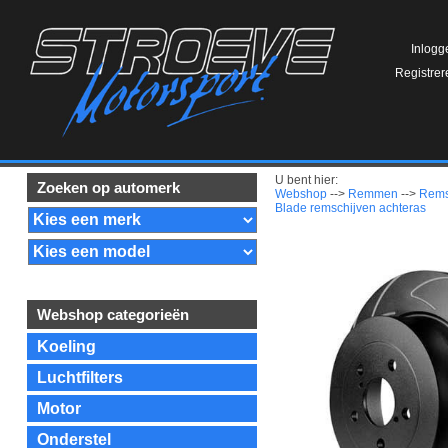
Inlogg
Registrer
U bent hier:
Zoeken op automerk
Webshop
-->
Remmen
-->
Rems
Blade remschijven achteras
Webshop categorieën
Koeling
Luchtfilters
Motor
Onderstel